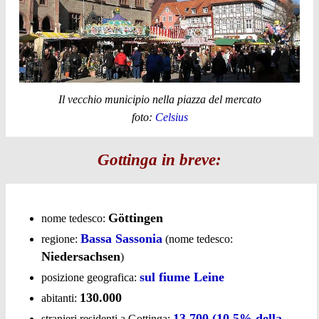
Il vecchio municipio nella piazza del mercato
foto:
Celsius
Gottinga in breve:
Göttingen
nome tedesco:
Bassa Sassonia
regione:
(nome tedesco:
Niedersachsen
)
sul fiume Leine
posizione geografica:
130.000
abitanti:
13.700 (10,5% della
stranieri residenti a Gottinga: