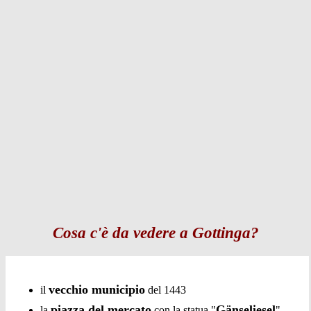
Cosa c'è da vedere a Gottinga?
vecchio municipio
il
del 1443
piazza del mercato
Gänseliesel
la
con la statua "
"