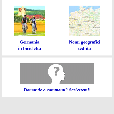
Germania
Nomi geografici
in bicicletta
ted-ita
Domande o commenti? Scrivetemi!