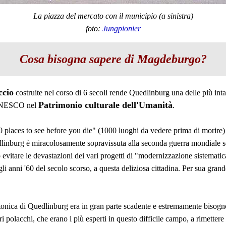
La piazza del mercato con il municipio (a sinistra)
foto:
Jungpionier
Cosa bisogna sapere di Magdeburgo?
ccio
costruite nel corso di 6 secoli rende Quedlinburg una delle più inta
Patrimonio culturale dell'Umanità
l'UNESCO nel
.
0 places to see before you die" (1000 luoghi da vedere prima di morir
dlinburg è miracolosamente sopravissuta alla seconda guerra mondiale s
 evitare le devastazioni dei vari progetti di "modernizzazione sistematic
li anni '60 del secolo scorso, a questa deliziosa cittadina. Per sua gran
ettonica di Quedlinburg era in gran parte scadente e estremamente bisognos
ori polacchi, che erano i più esperti in questo difficile campo, a rimettere