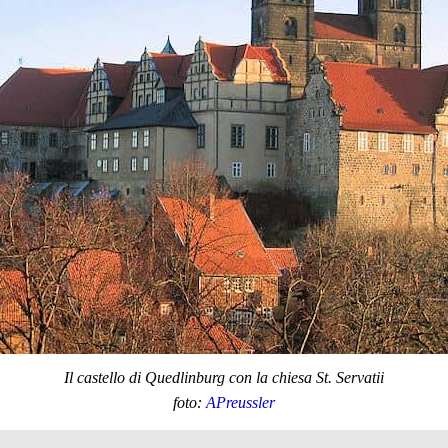
Il castello di Quedlinburg con la chiesa St. Servatii
foto:
APreussler