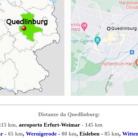
Distanze da Quedlinburg:
115 km,
aeroporto Erfurt-Weimar
- 145 km
ar
-
65 km
,
Wernigerode
-
80 km
, Eisleben -
85 km
,
Witte