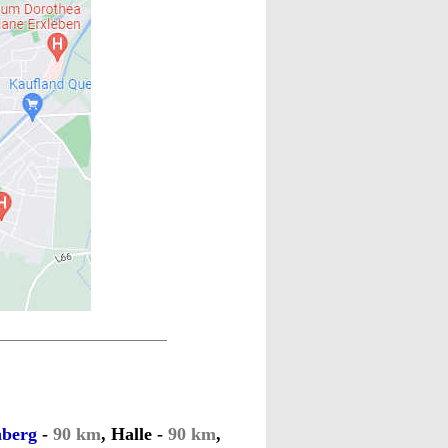
nberg
-
90 km
, Halle -
90 km
,