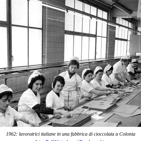
1962: lavoratrici italiane in una fabbrica di cioccolata a Colonia