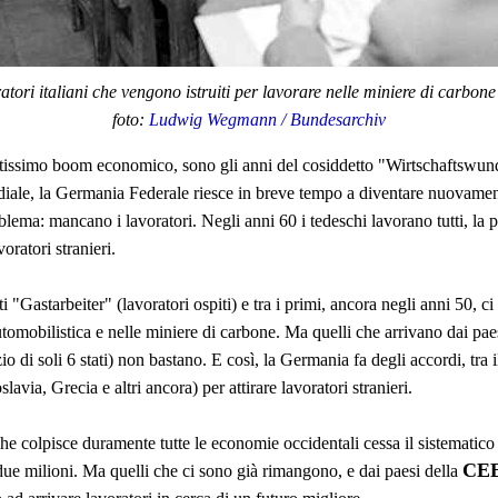
atori italiani che vengono istruiti per lavorare nelle miniere di carbon
foto:
Ludwig Wegmann / Bundesarchiv
ortissimo boom economico, sono gli anni del cosiddetto "Wirtschaftswu
iale, la Germania Federale riesce in breve tempo a diventare nuovament
ma: mancano i lavoratori. Negli anni 60 i tedeschi lavorano tutti, la p
oratori stranieri.
 "Gastarbeiter" (lavoratori ospiti) e tra i primi, ancora negli anni 50, ci
a automobilistica e nelle miniere di carbone. Ma quelli che arrivano dai p
di soli 6 stati) non bastano. E così, la Germania fa degli accordi, tra i
lavia, Grecia e altri ancora) per attirare lavoratori stranieri.
che colpisce duramente tutte le economie occidentali cessa il sistematico 
CE
ue milioni. Ma quelli che ci sono già rimangono, e dai paesi della