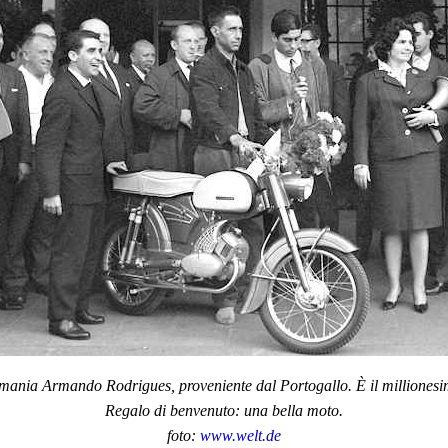
mania Armando Rodrigues, proveniente dal Portogallo. È il millionesi
Regalo di benvenuto: una bella moto.
foto:
www.welt.de