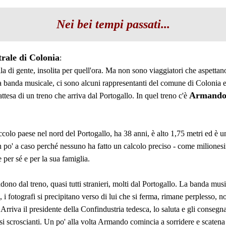
Nei bei tempi passati...
trale di Colonia
:
la di gente, insolita per quell'ora. Ma non sono viaggiatori che aspettano 
 una banda musicale, ci sono alcuni rappresentanti del comune di Colonia e 
Armando
ttesa di un treno che arriva dal Portogallo. In quel treno c'è
lo paese nel nord del Portogallo, ha 38 anni, è alto 1,75 metri ed è 
un po' a caso perché nessuno ha fatto un calcolo preciso - come milionesi
per sé e per la sua famiglia.
endono dal treno, quasi tutti stranieri, molti dal Portogallo. La banda m
fotografi si precipitano verso di lui che si ferma, rimane perplesso, no
 Arriva il presidente della Confindustria tedesca, lo saluta e gli conse
 scroscianti. Un po' alla volta Armando comincia a sorridere e scatena c