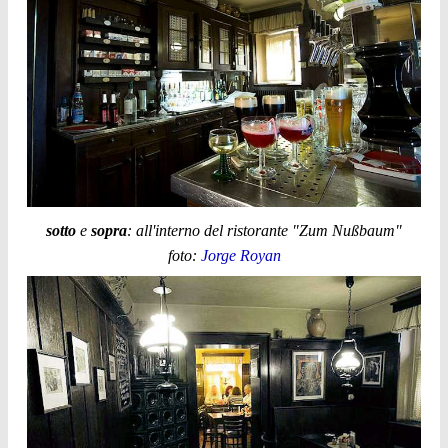
sotto
e
sopra
: all'interno del ristorante "Zum Nußbaum"
foto:
Jorge Royan