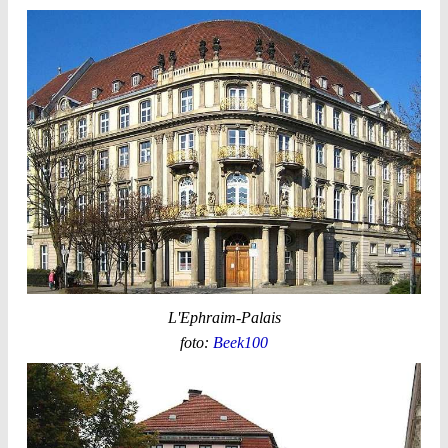
L'Ephraim-Palais
foto:
Beek100