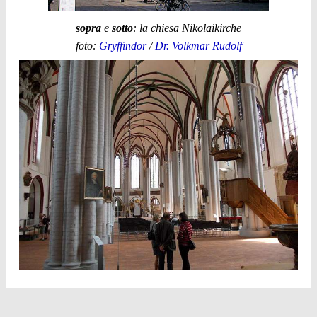
sopra
e
sotto
: la chiesa Nikolaikirche
foto:
Gryffindor
/
Dr. Volkmar Rudolf