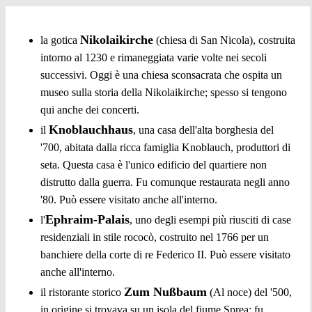
Nikolaikirche
la gotica
(chiesa di San Nicola), costruita
intorno al 1230 e rimaneggiata varie volte nei secoli
successivi. Oggi è una chiesa sconsacrata che ospita un
museo sulla storia della Nikolaikirche; spesso si tengono
qui anche dei concerti.
Knoblauchhaus
il
, una casa dell'alta borghesia del
'700, abitata dalla ricca famiglia Knoblauch, produttori di
seta. Questa casa è l'unico edificio del quartiere non
distrutto dalla guerra. Fu comunque restaurata negli anno
'80. Può essere visitato anche all'interno.
Ephraim-Palais
l'
, uno degli esempi più riusciti di case
residenziali in stile rococò, costruito nel 1766 per un
banchiere della corte di re Federico II. Può essere visitato
anche all'interno.
Zum Nußbaum
il ristorante storico
(Al noce) del '500,
in origine si trovava su un isola del fiume Sprea; fu