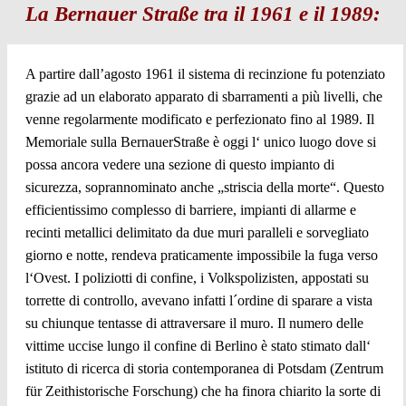
La Bernauer Straße tra il 1961 e il 1989:
A partire dall’agosto 1961 il sistema di recinzione fu potenziato
grazie ad un elaborato apparato di sbarramenti a più livelli, che
venne regolarmente modificato e perfezionato fino al 1989. Il
Memoriale sulla BernauerStraße è oggi l‘ unico luogo dove si
possa ancora vedere una sezione di questo impianto di
sicurezza, soprannominato anche „striscia della morte“. Questo
efficientissimo complesso di barriere, impianti di allarme e
recinti metallici delimitato da due muri paralleli e sorvegliato
giorno e notte, rendeva praticamente impossibile la fuga verso
l‘Ovest. I poliziotti di confine, i Volkspolizisten, appostati su
torrette di controllo, avevano infatti l´ordine di sparare a vista
su chiunque tentasse di attraversare il muro. Il numero delle
vittime uccise lungo il confine di Berlino è stato stimato dall‘
istituto di ricerca di storia contemporanea di Potsdam (Zentrum
für Zeithistorische Forschung) che ha finora chiarito la sorte di