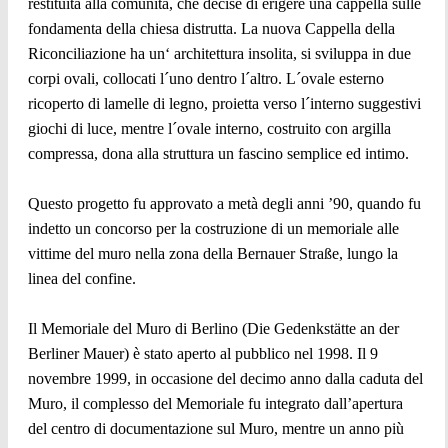
restituita alla comunità, che decise di erigere una cappella sulle
fondamenta della chiesa distrutta. La nuova Cappella della
Riconciliazione ha un‘ architettura insolita, si sviluppa in due
corpi ovali, collocati l´uno dentro l´altro. L´ovale esterno
ricoperto di lamelle di legno, proietta verso l´interno suggestivi
giochi di luce, mentre l´ovale interno, costruito con argilla
compressa, dona alla struttura un fascino semplice ed intimo.
Questo progetto fu approvato a metà degli anni ’90, quando fu
indetto un concorso per la costruzione di un memoriale alle
vittime del muro nella zona della Bernauer Straße, lungo la
linea del confine.
Il Memoriale del Muro di Berlino (Die Gedenkstätte an der
Berliner Mauer) è stato aperto al pubblico nel 1998. Il 9
novembre 1999, in occasione del decimo anno dalla caduta del
Muro, il complesso del Memoriale fu integrato dall’apertura
del centro di documentazione sul Muro, mentre un anno più