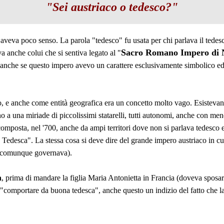
"Sei austriaco o tedesco?"
 aveva poco senso. La parola "tedesco" fu usata per chi parlava il tede
Sacro Romano Impero d
i
va anche colui che si sentiva legato al "
anche se questo impero avevo un carattere esclusivamente simbolico ed e
 e anche come entità geografica era un concetto molto vago. Esistevano 
 a una miriade di piccolissimi statarelli, tutti autonomi, anche con men
composta, nel '700, anche da ampi territori dove non si parlava tedesco e
desca". La stessa cosa si deve dire del grande impero austriaco in cui
e comunque governava).
a
, prima di mandare la figlia Maria Antonietta in Francia (doveva sposar
e "comportare da buona tedesca", anche questo un indizio del fatto che la