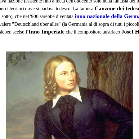
ova nazione (esistente fino a metà dell'ottocento solo nella fantasia dei p
Canzone dei tedes
ano i territori dove si parlava tedesco. La famosa
inno nazionale della Germ
 sotto), che nel '900 sarebbe diventata
 valere "Deutschland über alles" (la Germania al di sopra di tutti i piccol
l'Inno Imperiale
Josef 
sleben scelse
che il compositore austriaco