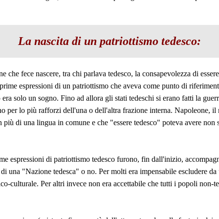
La nascita di un patriottismo tedesco:
 che fece nascere, tra chi parlava tedesco, la consapevolezza di essere u
rime espressioni di un patriottismo che aveva come punto di riferimento
ra solo un sogno. Fino ad allora gli stati tedeschi si erano fatti la guerra
no per lo più rafforzi dell'una o dell'altra frazione interna. Napoleone, 
n più di una lingua in comune e che "essere tedesco" poteva avere non 
me espressioni di patriottismo tedesco furono, fin dall'inizio, accompag
e di una "Nazione tedesca" o no. Per molti era impensabile escludere da 
-culturale. Per altri invece non era accettabile che tutti i popoli non-t