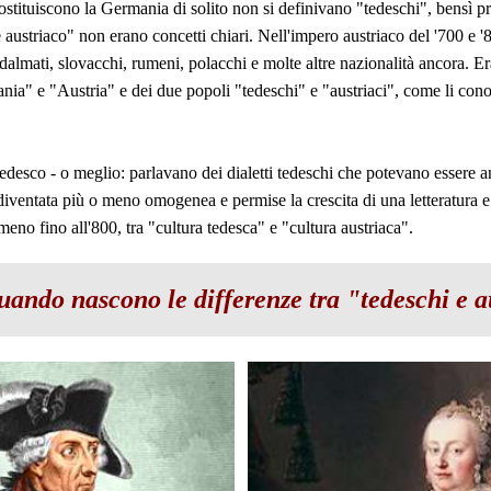
ostituiscono la Germania di solito non si definivano "tedeschi", bensì pru
 austriaco" non erano concetti chiari. Nell'impero austriaco del '700 e 
 dalmati, slovacchi, rumeni, polacchi e molte altre nazionalità ancora. E
ania" e "Austria" e dei due popoli "tedeschi" e "austriaci", come li co
esco - o meglio: parlavano dei dialetti tedeschi che potevano essere an
diventata più o meno omogenea e permise la crescita di una letteratura e c
meno fino all'800, tra "cultura tedesca" e "cultura austriaca".
ando nascono le differenze tra "tedeschi e a