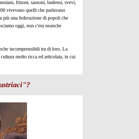
ssiani, frisoni, sassoni, badensi, svevi,
'800 vivevano quelli che parlavano
ra più una federazione di popoli che
nosciamo oggi, non c'era neanche
che incomprensibili tra di loro. La
ultura molto ricca ed articolata, in cui
ustriaci"?