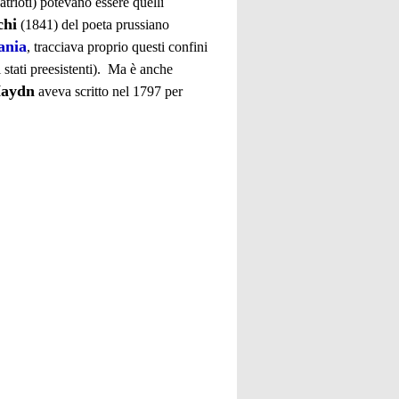
atrioti) potevano essere quelli
chi
(1841) del poeta prussiano
ania
, tracciava proprio questi confini
i stati preesistenti). Ma è anche
Haydn
aveva scritto nel 1797 per