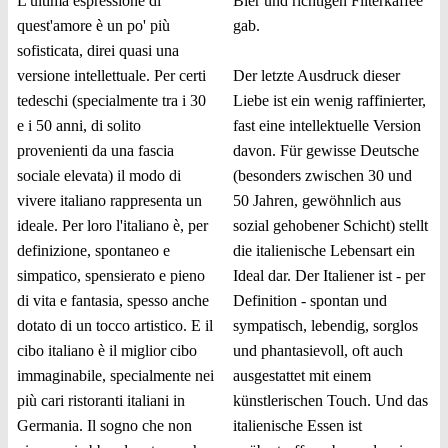
L'ultima espressione di
Bier und richtigen Filterkaffee
quest'amore è un po' più
gab.
sofisticata, direi quasi una
versione intellettuale. Per certi
Der letzte Ausdruck dieser
tedeschi (specialmente tra i 30
Liebe ist ein wenig raffinierter,
e i 50 anni, di solito
fast eine intellektuelle Version
provenienti da una fascia
davon. Für gewisse Deutsche
sociale elevata) il modo di
(besonders zwischen 30 und
vivere italiano rappresenta un
50 Jahren, gewöhnlich aus
ideale. Per loro l'italiano è, per
sozial gehobener Schicht) stellt
definizione, spontaneo e
die italienische Lebensart ein
simpatico, spensierato e pieno
Ideal dar. Der Italiener ist - per
di vita e fantasia, spesso anche
Definition - spontan und
dotato di un tocco artistico. E il
sympatisch, lebendig, sorglos
cibo italiano è il miglior cibo
und phantasievoll, oft auch
immaginabile, specialmente nei
ausgestattet mit einem
più cari ristoranti italiani in
künstlerischen Touch. Und das
Germania. Il sogno che non
italienische Essen ist