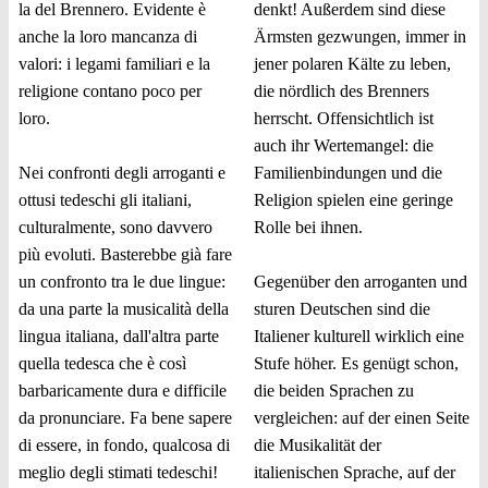
la del Brennero. Evidente è
denkt! Außerdem sind diese
anche la loro mancanza di
Ärmsten gezwungen, immer in
valori: i legami familiari e la
jener polaren Kälte zu leben,
religione contano poco per
die nördlich des Brenners
loro.
herrscht. Offensichtlich ist
auch ihr Wertemangel: die
Nei confronti degli arroganti e
Familienbindungen und die
ottusi tedeschi gli italiani,
Religion spielen eine geringe
culturalmente, sono davvero
Rolle bei ihnen.
più evoluti. Basterebbe già fare
un confronto tra le due lingue:
Gegenüber den arroganten und
da una parte la musicalità della
sturen Deutschen sind die
lingua italiana, dall'altra parte
Italiener kulturell wirklich eine
quella tedesca che è così
Stufe höher. Es genügt schon,
barbaricamente dura e difficile
die beiden Sprachen zu
da pronunciare. Fa bene sapere
vergleichen: auf der einen Seite
di essere, in fondo, qualcosa di
die Musikalität der
meglio degli stimati tedeschi!
italienischen Sprache, auf der