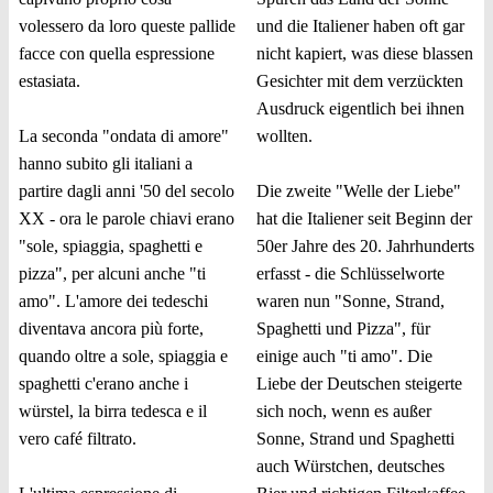
volessero da loro queste pallide
und die Italiener haben oft gar
facce con quella espressione
nicht kapiert, was diese blassen
estasiata.
Gesichter mit dem verzückten
Ausdruck eigentlich bei ihnen
La seconda "ondata di amore"
wollten.
hanno subito gli italiani a
partire dagli anni '50 del secolo
Die zweite "Welle der Liebe"
XX - ora le parole chiavi erano
hat die Italiener seit Beginn der
"sole, spiaggia, spaghetti e
50er Jahre des 20. Jahrhunderts
pizza", per alcuni anche "ti
erfasst - die Schlüsselworte
amo". L'amore dei tedeschi
waren nun "Sonne, Strand,
diventava ancora più forte,
Spaghetti und Pizza", für
quando oltre a sole, spiaggia e
einige auch "ti amo". Die
spaghetti c'erano anche i
Liebe der Deutschen steigerte
würstel, la birra tedesca e il
sich noch, wenn es außer
vero café filtrato.
Sonne, Strand und Spaghetti
auch Würstchen, deutsches