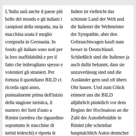
L'Italia sarà anche il paese più
Italien ist vielleicht das
bello del mondo e gli italiani i
schönste Land der Welt und
campioni della simpatia, ma la
die Italiener die Weltmeister
macchina usata è meglio
der Sympathie, aber den
comprarla in Germania. In
Gebrauchtwagen kauft man
fondo gli italiani sono noti per
besser in Deutschland.
la loro inaffidabilità e per il
Schließlich sind die Italiener ja
fatto che imbrogliano spesso e
auch dafür bekannt, dass sie
volentieri gli stranieri. Per
unzuverlässig sind und die
fortuna il quotidiano BILD ci
Ausländer gern und oft übers
ricorda ogni anno,
Ohr hauen. Und zum Glück
puntualmente prima dell'inizio
erinnert uns die BILD
della stagione turistica, il
alljährlich pünktlich vor dem
numero dei furti d'auto a
Beginn der Hochsaison an die
Rimini (sembra che riguardino
Zahl der Autodiebstähle in
soprattutto le macchine di
Rimini (die scheinbar
turisti tedeschi) e riporta le
hauptsächlich Autos deutscher