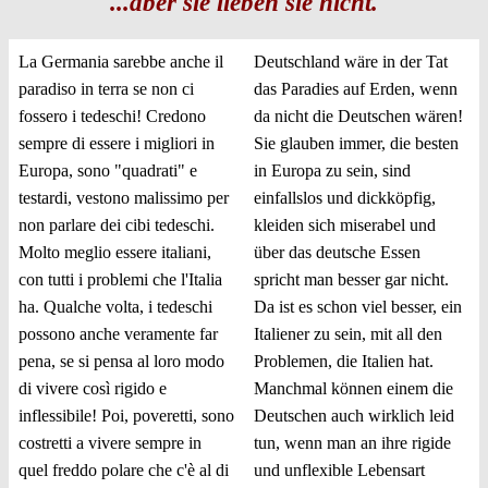
...aber sie lieben sie nicht.
La Germania sarebbe anche il
Deutschland wäre in der Tat
paradiso in terra se non ci
das Paradies auf Erden, wenn
fossero i tedeschi! Credono
da nicht die Deutschen wären!
sempre di essere i migliori in
Sie glauben immer, die besten
Europa, sono "quadrati" e
in Europa zu sein, sind
testardi, vestono malissimo per
einfallslos und dickköpfig,
non parlare dei cibi tedeschi.
kleiden sich miserabel und
Molto meglio essere italiani,
über das deutsche Essen
con tutti i problemi che l'Italia
spricht man besser gar nicht.
ha. Qualche volta, i tedeschi
Da ist es schon viel besser, ein
possono anche veramente far
Italiener zu sein, mit all den
pena, se si pensa al loro modo
Problemen, die Italien hat.
di vivere così rigido e
Manchmal können einem die
inflessibile! Poi, poveretti, sono
Deutschen auch wirklich leid
costretti a vivere sempre in
tun, wenn man an ihre rigide
quel freddo polare che c'è al di
und unflexible Lebensart