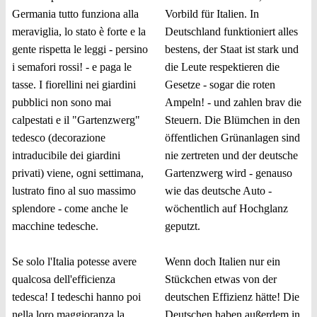
Germania tutto funziona alla
Vorbild für Italien. In
meraviglia, lo stato è forte e la
Deutschland funktioniert alles
gente rispetta le leggi - persino
bestens, der Staat ist stark und
i semafori rossi! - e paga le
die Leute respektieren die
tasse. I fiorellini nei giardini
Gesetze - sogar die roten
pubblici non sono mai
Ampeln! - und zahlen brav die
calpestati e il "Gartenzwerg"
Steuern. Die Blümchen in den
tedesco (decorazione
öffentlichen Grünanlagen sind
intraducibile dei giardini
nie zertreten und der deutsche
privati) viene, ogni settimana,
Gartenzwerg wird - genauso
lustrato fino al suo massimo
wie das deutsche Auto -
splendore - come anche le
wöchentlich auf Hochglanz
macchine tedesche.
geputzt.
Se solo l'Italia potesse avere
Wenn doch Italien nur ein
qualcosa dell'efficienza
Stückchen etwas von der
tedesca! I tedeschi hanno poi
deutschen Effizienz hätte! Die
nella loro maggioranza la
Deutschen haben außerdem in