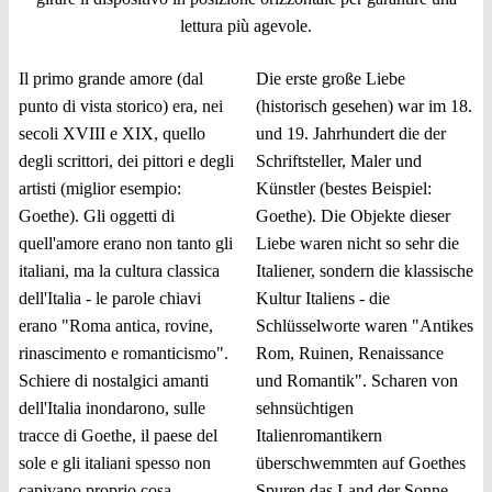
lettura più agevole.
Il primo grande amore (dal
Die erste große Liebe
punto di vista storico) era, nei
(historisch gesehen) war im 18.
secoli XVIII e XIX, quello
und 19. Jahrhundert die der
degli scrittori, dei pittori e degli
Schriftsteller, Maler und
artisti (miglior esempio:
Künstler (bestes Beispiel:
Goethe). Gli oggetti di
Goethe). Die Objekte dieser
quell'amore erano non tanto gli
Liebe waren nicht so sehr die
italiani, ma la cultura classica
Italiener, sondern die klassische
dell'Italia - le parole chiavi
Kultur Italiens - die
erano "Roma antica, rovine,
Schlüsselworte waren "Antikes
rinascimento e romanticismo".
Rom, Ruinen, Renaissance
Schiere di nostalgici amanti
und Romantik". Scharen von
dell'Italia inondarono, sulle
sehnsüchtigen
tracce di Goethe, il paese del
Italienromantikern
sole e gli italiani spesso non
überschwemmten auf Goethes
capivano proprio cosa
Spuren das Land der Sonne