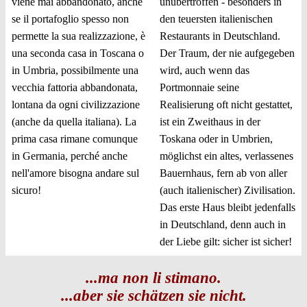
viene mai abbandonato, anche
unübertroffen - besonders in
se il portafoglio spesso non
den teuersten italienischen
permette la sua realizzazione, è
Restaurants in Deutschland.
una seconda casa in Toscana o
Der Traum, der nie aufgegeben
in Umbria, possibilmente una
wird, auch wenn das
vecchia fattoria abbandonata,
Portmonnaie seine
lontana da ogni civilizzazione
Realisierung oft nicht gestattet,
(anche da quella italiana). La
ist ein Zweithaus in der
prima casa rimane comunque
Toskana oder in Umbrien,
in Germania, perché anche
möglichst ein altes, verlassenes
nell'amore bisogna andare sul
Bauernhaus, fern ab von aller
sicuro!
(auch italienischer) Zivilisation.
Das erste Haus bleibt jedenfalls
in Deutschland, denn auch in
der Liebe gilt: sicher ist sicher!
...ma non li stimano.
...aber sie schätzen sie nicht.