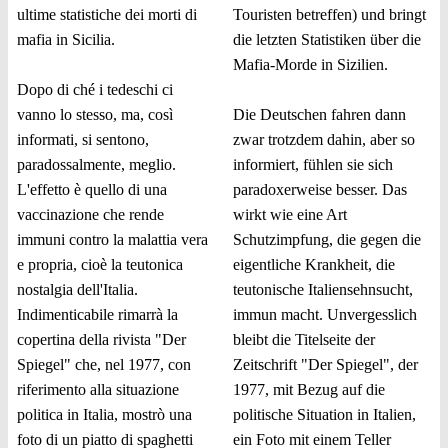
ultime statistiche dei morti di
Touristen betreffen) und bringt
mafia in Sicilia.
die letzten Statistiken über die
Mafia-Morde in Sizilien.
Dopo di ché i tedeschi ci
vanno lo stesso, ma, così
Die Deutschen fahren dann
informati, si sentono,
zwar trotzdem dahin, aber so
paradossalmente, meglio.
informiert, fühlen sie sich
L'effetto è quello di una
paradoxerweise besser. Das
vaccinazione che rende
wirkt wie eine Art
immuni contro la malattia vera
Schutzimpfung, die gegen die
e propria, cioè la teutonica
eigentliche Krankheit, die
nostalgia dell'Italia.
teutonische Italiensehnsucht,
Indimenticabile rimarrà la
immun macht. Unvergesslich
copertina della rivista "Der
bleibt die Titelseite der
Spiegel" che, nel 1977, con
Zeitschrift "Der Spiegel", der
riferimento alla situazione
1977, mit Bezug auf die
politica in Italia, mostrò una
politische Situation in Italien,
foto di un piatto di spaghetti
ein Foto mit einem Teller